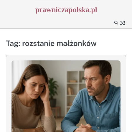
Skip
prawniczapolska.pl
to
content
Tag:
rozstanie małżonków