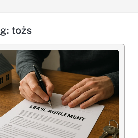
ag:
tożs