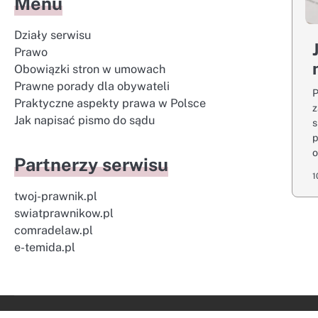
Menu
Działy serwisu
Prawo
Obowiązki stron w umowach
Prawne porady dla obywateli
P
Praktyczne aspekty prawa w Polsce
z
Jak napisać pismo do sądu
s
p
o
Partnerzy serwisu
1
twoj-prawnik.pl
swiatprawnikow.pl
comradelaw.pl
e-temida.pl