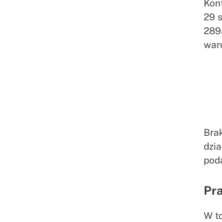
Kon
29 s
289
war
Bra
dzi
pod
Pr
W t