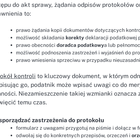
tępu do akt sprawy, żądania odpisów protokołów o
wnienia to:
prawo żądania kopii dokumentów dotyczących kontro
możliwość składania
korekty
deklaracji podatkowej 
prawo obecności
doradca podatkowy
a lub pełnomoc
możliwość podnoszenia zastrzeżeń i wyjaśnień do prot
prawo wniesienia sprzeciwu w przypadku nieuzasadn
okół kontroli
to kluczowy dokument, w którym odnot
pisując go, podatnik może wpisać uwagi co do mery
nności. Niezamieszczenie takiej wzmianki oznacza 
więcić temu czas.
 sporządzać zastrzeżenia do protokołu
formularz z uwagami przygotuj na piśmie i dołącz w f
odwołaj się do konkretnych przepisów, orzeczeń i
orz