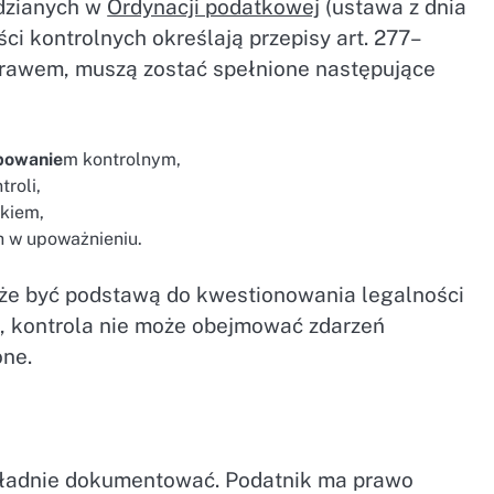
idzianych w
Ordynacji podatkowej
(ustawa z dnia
ści kontrolnych określają przepisy art. 277–
 prawem, muszą zostać spełnione następujące
powanie
m kontrolnym,
roli,
ikiem,
h w upoważnieniu.
że być podstawą do kwestionowania legalności
o, kontrola nie może obejmować zdarzeń
one.
okładnie dokumentować. Podatnik ma prawo