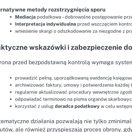
ernatywne metody rozstrzygnięcia sporu
Mediacja
podatkowa – dobrowolne postępowanie prz
Interpretacja indywidualna
przed wszczęciem kontrol
wniesienie skargi o odszkodowanie za niezgodne z 
ktyczne wskazówki i zabezpieczenie d
rona przed bezpodstawną kontrolą wymaga systema
prowadzić pełną, uporządkowaną ewidencję księgow
archiwizować faktury, umowy i potwierdzenia każdej t
regularnie aktualizować procedury wewnętrzne zgodn
odpowiadać terminowo na pisma organów skarbowych i
korzystać z usług
doradca podatkowy
w celu wstępn
tematyczne działania pozwalają nie tylko zminima
utów, ale również przyspieszają proces obrony, gd