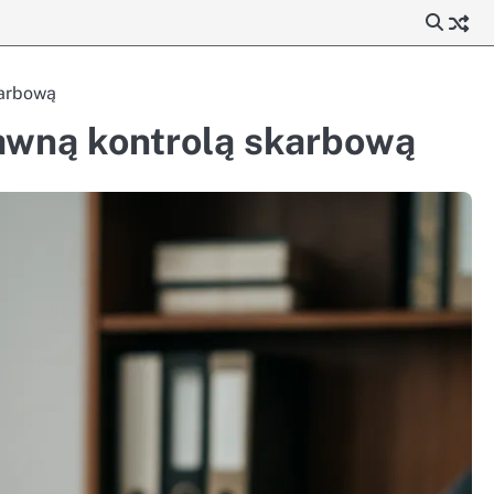
karbową
tawną kontrolą skarbową