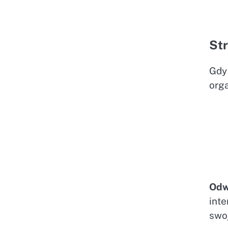
Str
Gdy
org
Odw
inte
swoj