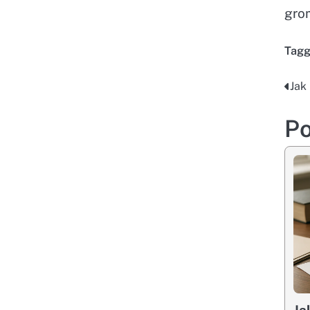
gro
Tag
Jak
Na
wp
Po