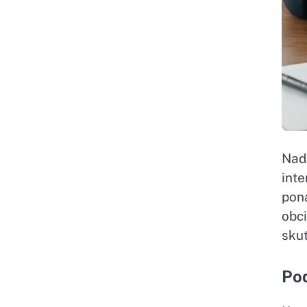
Nad
int
pon
obci
sku
Pod