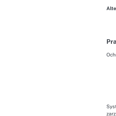
Alt
Pra
Och
Sys
zarz