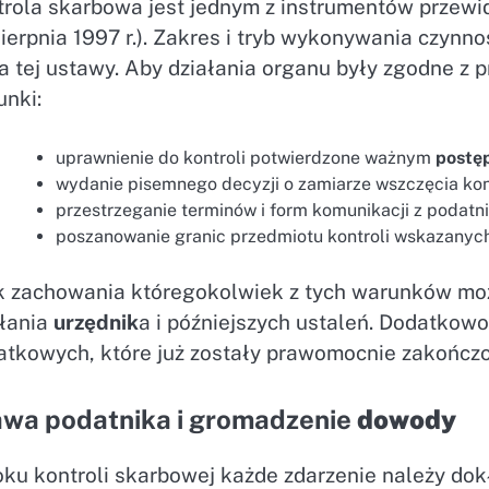
trola skarbowa jest jednym z instrumentów przew
ierpnia 1997 r.). Zakres i tryb wykonywania czynno
a tej ustawy. Aby działania organu były zgodne z
unki:
uprawnienie do kontroli potwierdzone ważnym
postę
wydanie pisemnego decyzji o zamiarze wszczęcia kont
przestrzeganie terminów i form komunikacji z podatn
poszanowanie granic przedmiotu kontroli wskazanyc
k zachowania któregokolwiek z tych warunków mo
ałania
urzędnik
a i późniejszych ustaleń. Dodatkow
atkowych, które już zostały prawomocnie zakończ
awa podatnika i gromadzenie
dowody
oku kontroli skarbowej każde zdarzenie należy d