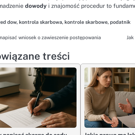
madzenie
dowody
i znajomość procedur to fundame
ged
dow
,
kontrola skarbowa
,
kontrole skarbowe
,
podatnik
 napisać wniosek o zawieszenie postępowania
Jak
wigacja
isu
wiązane treści