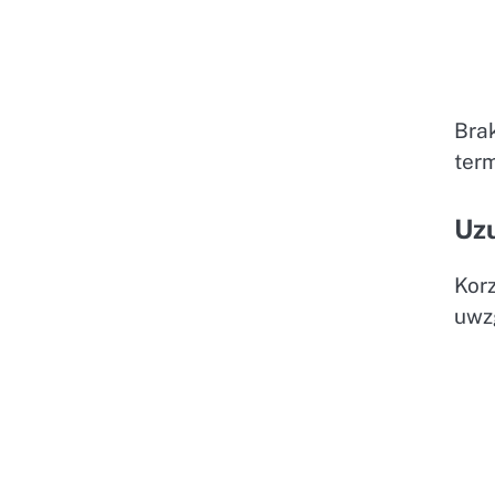
Bra
term
Uzu
Kor
uwz