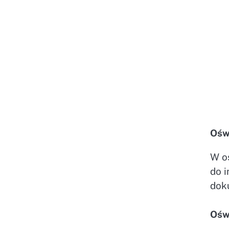
Ośw
W oś
do 
dok
Ośw