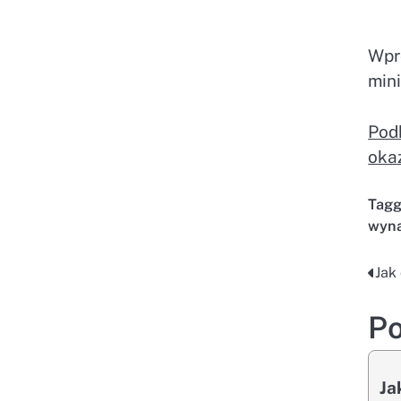
Wpr
mini
Pod
oka
Tag
wyna
Jak
Na
wp
Po
Ja