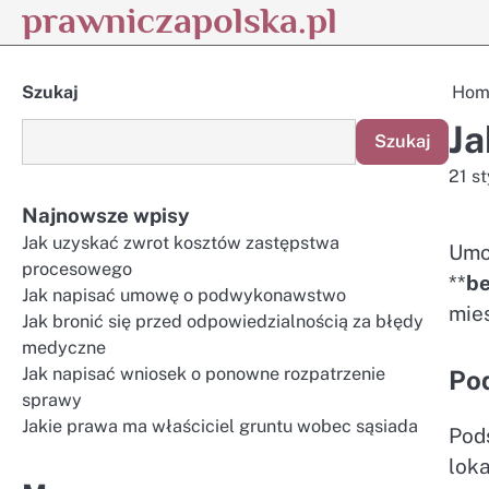
prawniczapolska.pl
Skip
to
content
Szukaj
Hom
Ja
Szukaj
21 s
Najnowsze wpisy
Jak uzyskać zwrot kosztów zastępstwa
Umo
procesowego
**
be
Jak napisać umowę o podwykonawstwo
mie
Jak bronić się przed odpowiedzialnością za błędy
medyczne
Jak napisać wniosek o ponowne rozpatrzenie
Po
sprawy
Jakie prawa ma właściciel gruntu wobec sąsiada
Pod
lok