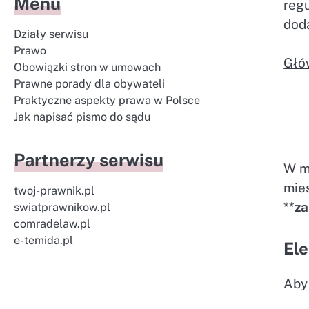
Menu
reg
dod
Działy serwisu
Prawo
Głó
Obowiązki stron w umowach
Prawne porady dla obywateli
Praktyczne aspekty prawa w Polsce
Jak napisać pismo do sądu
Partnerzy serwisu
W m
mie
twoj-prawnik.pl
**
za
swiatprawnikow.pl
comradelaw.pl
e-temida.pl
El
Aby