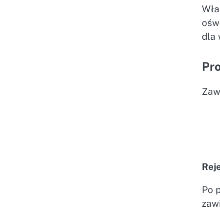
Wła
ośw
dla
Pro
Zaw
Rej
Po 
zawi