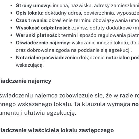
Strony umowy:
imiona, nazwiska, adresy zamieszkan
Opis lokalu:
dokładny adres, powierzchnia, wyposaże
Czas trwania:
określenie terminu obowiązywania umo
Wysokość odpłatności:
czynsz, opłaty dodatkowe (me
Warunki płatności:
termin i sposób regulowania płatn
Oświadczenie najemcy:
wskazanie innego lokalu, do 
oraz dobrowolna zgoda na poddanie się egzekucji.
Notarialne poświadczenie:
dołączenie
notarialne po
wskazującą.
iadczenie najemcy
wiadczeniu najemca zobowiązuje się, że w razie ro
innego wskazanego lokalu. Ta klauzula wymaga
no
umentu i ułatwia egzekucję.
iadczenie właściciela lokalu zastępczego