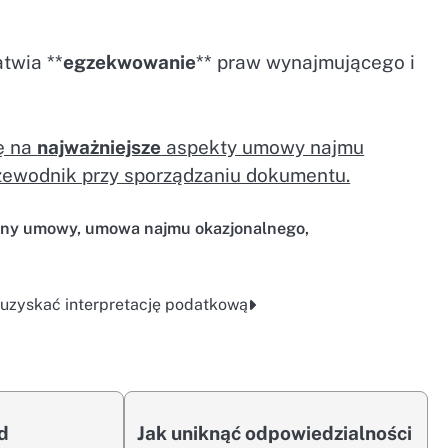
twia **
egzekwowanie
** praw wynajmującego i
ę na
najważniejsze
aspekty umowy najmu
zewodnik przy sporządzaniu dokumentu.
ony umowy
,
umowa najmu okazjonalnego
,
 uzyskać interpretację podatkową
ed
Jak uniknąć odpowiedzialności