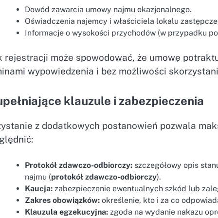
Dowód zawarcia umowy najmu okazjonalnego.
Oświadczenia najemcy i właściciela lokalu zastępcze
Informacje o wysokości przychodów (w przypadku po
k rejestracji może spowodować, że umowę potraktu
inami wypowiedzenia i bez możliwości skorzystani
pełniające klauzule i zabezpieczenia
zystanie z dodatkowych postanowień pozwala maks
ględnić:
Protokół zdawczo-odbiorczy:
szczegółowy opis stanu
najmu (
protokół zdawczo-odbiorczy
).
Kaucja:
zabezpieczenie ewentualnych szkód lub zale
Zakres obowiązków:
określenie, kto i za co odpowia
Klauzula egzekucyjna:
zgoda na wydanie nakazu opró