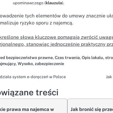
upominawczego (
klauzula
).
owadzenie tych elementów do umowy znacznie uła
malizuje ryzyko sporu z najemcą.
kreślone słowa kluczowe pomagają zwrócić uwag
zjonalnego, stanowiąc jednocześnie praktyczny pr
ged
bezpieczeństwo prawne
,
Czas trwania
,
Opis lokalu
,
str
jmujący
,
Wysoko
,
zabezpieczenie
 działa system e-doręczeń w Polsce
Jak
wigacja
isu
wiązane treści
kie prawa ma najemca w
Jak bronić się prz