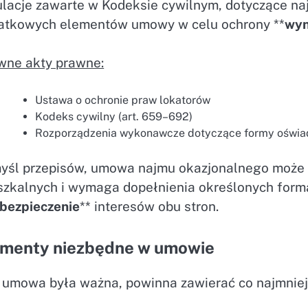
ulacje zawarte w Kodeksie cywilnym, dotyczące na
atkowych elementów umowy w celu ochrony **
wyn
wne akty prawne:
Ustawa o ochronie praw lokatorów
Kodeks cywilny (art. 659–692)
Rozporządzenia wykonawcze dotyczące formy oświa
yśl przepisów, umowa najmu okazjonalnego może b
szkalnych i wymaga dopełnienia określonych forma
bezpieczenie
** interesów obu stron.
ementy niezbędne w umowie
 umowa była ważna, powinna zawierać co najmniej 