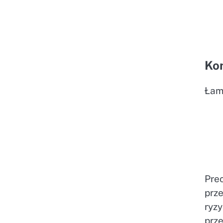
Ko
Łam
Pre
prz
ryzy
prz