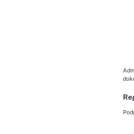
Adm
dok
Re
Pod