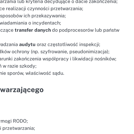
arzania lub kryteria decydujące o dacie zakończenia;
e realizacji czynności przetwarzania;
 sposobów ich przekazywania;
owiadamiania o incydentach;
tyczące
transfer danych
do podprocesorów lub państw
wadzania
audytu
oraz częstotliwość inspekcji;
odków ochrony (np. szyfrowanie, pseudonimizacja);
arunki zakończenia współpracy i likwidacji nośników;
ń w razie szkody;
ie sporów, właściwość sądu.
etwarzającego
ymogi RODO;
i przetwarzania;