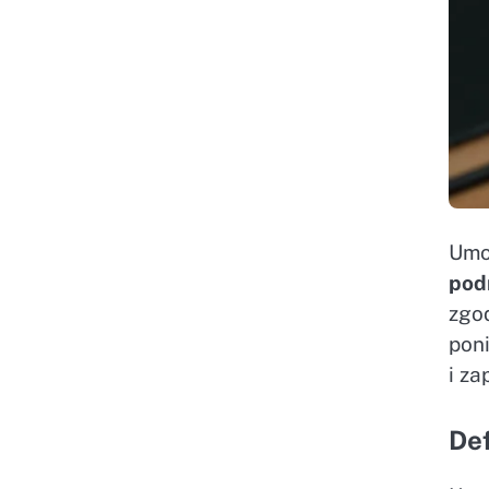
Umo
pod
zgo
pon
i z
Def