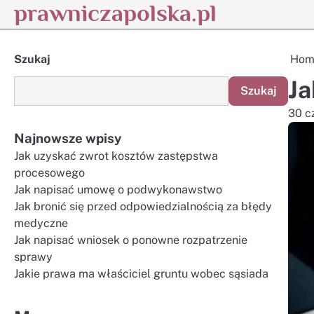
prawniczapolska.pl
Skip
to
content
Szukaj
Hom
Ja
Szukaj
30 c
Najnowsze wpisy
Jak uzyskać zwrot kosztów zastępstwa
procesowego
Jak napisać umowę o podwykonawstwo
Jak bronić się przed odpowiedzialnością za błędy
medyczne
Jak napisać wniosek o ponowne rozpatrzenie
sprawy
Jakie prawa ma właściciel gruntu wobec sąsiada