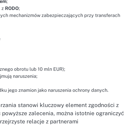
rem
;
ć z
RODO
;
nych mechanizmów zabezpieczających przy transferach
e
znego obrotu lub 10 mln EUR);
mują naruszenia;
dku jego znamion jako naruszenia ochrony danych.
zania stanowi kluczowy element zgodności z
 powyższe zalecenia, można istotnie ograniczyć
zejrzyste relacje z partnerami