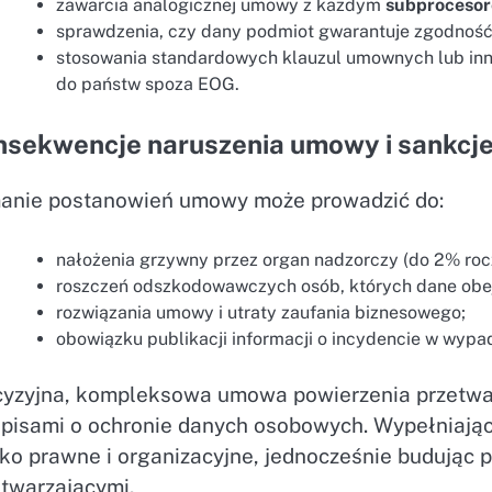
zawarcia analogicznej umowy z każdym
subproceso
sprawdzenia, czy dany podmiot gwarantuje zgodnoś
stosowania standardowych klauzul umownych lub in
do państw spoza EOG.
nsekwencje naruszenia umowy i sankcj
anie postanowień umowy może prowadzić do:
nałożenia grzywny przez organ nadzorczy (do 2% roc
roszczeń odszkodowawczych osób, których dane obej
rozwiązania umowy i utraty zaufania biznesowego;
obowiązku publikacji informacji o incydencie w wypa
cyzyjna, kompleksowa umowa powierzenia przetwar
episami o ochronie danych osobowych. Wypełniając
ko prawne i organizacyjne, jednocześnie budując pr
etwarzającymi.