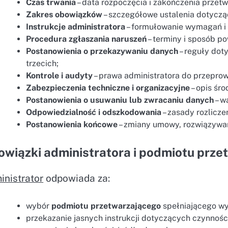
Czas trwania
– data rozpoczęcia i zakończenia przetw
Zakres obowiązków
– szczegółowe ustalenia dotycząc
Instrukcje administratora
– formułowanie wymagań i
Procedura zgłaszania naruszeń
– terminy i sposób p
Postanowienia o przekazywaniu danych
– reguły do
trzecich;
Kontrole i audyty
– prawa administratora do przepro
Zabezpieczenia techniczne i organizacyjne
– opis śr
Postanowienia o usuwaniu lub zwracaniu danych
– w
Odpowiedzialność i odszkodowania
– zasady rozlicze
Postanowienia końcowe
– zmiany umowy, rozwiązywan
wiązki administratora i podmiotu prz
inistrator
odpowiada za:
wybór
podmiotu przetwarzającego
spełniającego w
przekazanie jasnych instrukcji dotyczących czynnośc