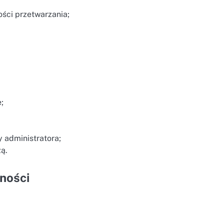
ści przetwarzania;
;
 administratora;
ą.
ności