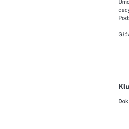
Umo
dec
Pod
Głó
Kl
Dok