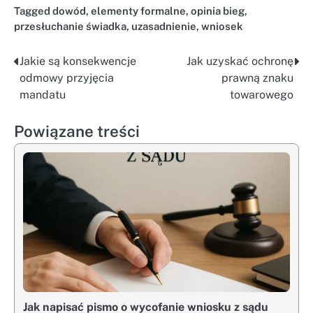
Tagged
dowód
,
elementy formalne
,
opinia bieg
,
przesłuchanie świadka
,
uzasadnienie
,
wniosek
Jakie są konsekwencje
Jak uzyskać ochronę
Nawigacja
odmowy przyjęcia
prawną znaku
wpisu
mandatu
towarowego
Powiązane treści
Jak napisać pismo o wycofanie wniosku z sądu