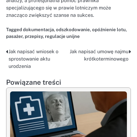
analizy, a profesjonalna pomoc prawnika
specjalizującego się w prawie lotniczym może
znacząco zwiększyć szanse na sukces.
Tagged
dokumentacja
,
odszkodowanie
,
opóźnienie lotu
,
pasażer
,
przepisy
,
regulacje unijne
Jak napisać wniosek o
Jak napisać umowę najmu
Nawigacja
sprostowanie aktu
krótkoterminowego
wpisu
urodzenia
Powiązane treści