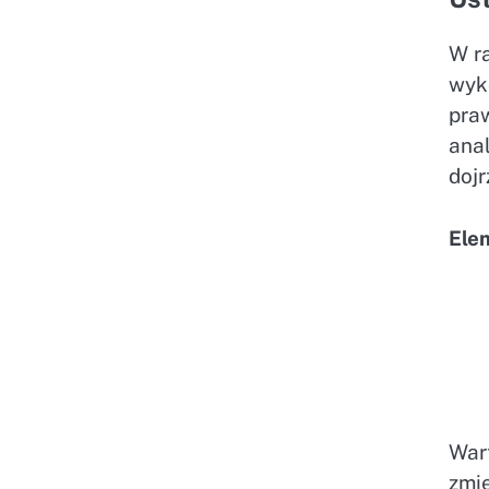
W r
wyk
pra
anal
dojr
Ele
War
zmie