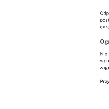
Odp
pos
ogra
Ogr
Nie
wpr
zag
Prz