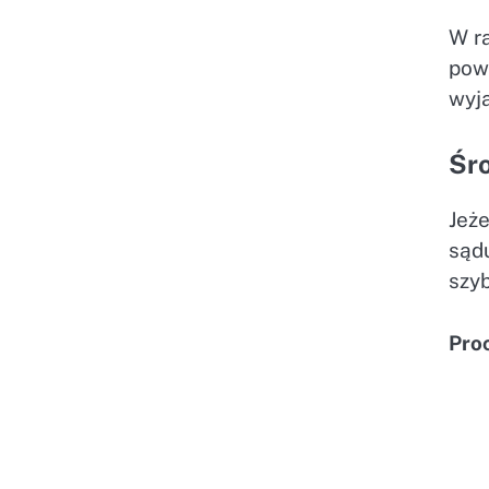
W r
powo
wyj
Śr
Jeże
sąd
szy
Pro