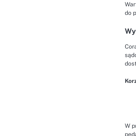
Wart
do 
Wyk
Cora
sąd
dost
Korz
W p
ped