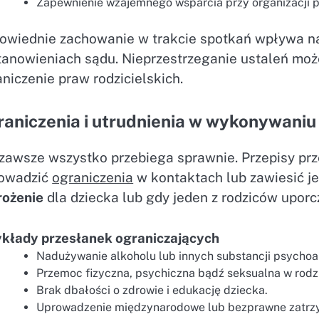
Zapewnienie wzajemnego wsparcia przy organizacji 
owiednie zachowanie w trakcie spotkań wpływa n
tanowieniach sądu. Nieprzestrzeganie ustaleń mo
niczenie praw rodzicielskich.
aniczenia i utrudnienia w wykonywaniu
 zawsze wszystko przebiega sprawnie. Przepisy prz
owadzić
ograniczenia
w kontaktach lub zawiesić je
rożenie
dla dziecka lub gdy jeden z rodziców upor
ykłady przesłanek ograniczających
Nadużywanie alkoholu lub innych substancji psychoa
Przemoc fizyczna, psychiczna bądź seksualna w rodzi
Brak dbałości o zdrowie i edukację dziecka.
Uprowadzenie międzynarodowe lub bezprawne zatrz