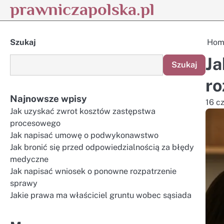
prawniczapolska.pl
Skip
to
content
Szukaj
Hom
Ja
Szukaj
ro
Najnowsze wpisy
16 c
Jak uzyskać zwrot kosztów zastępstwa
procesowego
Jak napisać umowę o podwykonawstwo
Jak bronić się przed odpowiedzialnością za błędy
medyczne
Jak napisać wniosek o ponowne rozpatrzenie
sprawy
Jakie prawa ma właściciel gruntu wobec sąsiada