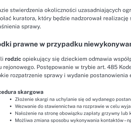
azie stwierdzenia okoliczności uzasadniających og
łać kuratora, który będzie nadzorował realizację 
aśnienia sprawy.
odki prawne w przypadku niewykonywan
li
rodzic
opiekujący się dzieckiem odmawia współpr
u rejonowego. Postępowanie w trybie art. 485 Ko
bkie rozpatrzenie sprawy i wydanie postanowienia
cedura skargowa
Złożenie skargi na uchylanie się od wydanego postan
Wezwanie do stawiennictwa na rozprawie w celu wyj
Nałożenie na stronę obowiązku zapłaty grzywny lub
Możliwa zmiana sposobu wykonywania kontaktów – np