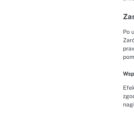
Zas
Po 
Zar
pra
pom
Wsp
Efe
zgo
nag