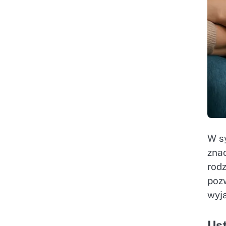
W s
zna
rodz
pozw
wyj
Us