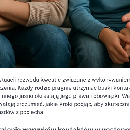
ytuacji rozwodu kwestie związane z wykonywaniem 
czenia. Każdy
rodzic
pragnie utrzymać bliski konta
innego jasno określają jego prawa i obowiązki. War
alają zrozumieć, jakie kroki podjąć, aby skuteczn
azdów z pociechą.
talenie warunków kontaktów w postęp