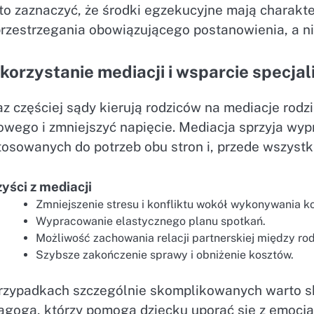
o zaznaczyć, że środki egzekucyjne mają charakter
przestrzegania obowiązującego postanowienia, a ni
orzystanie mediacji i wsparcie specjal
z częściej sądy kierują rodziców na mediacje rod
owego i zmniejszyć napięcie. Mediacja sprzyja wy
osowanych do potrzeb obu stron i, przede wszystk
yści z mediacji
Zmniejszenie stresu i konfliktu wokół wykonywania k
Wypracowanie elastycznego planu spotkań.
Możliwość zachowania relacji partnerskiej między ro
Szybsze zakończenie sprawy i obniżenie kosztów.
rzypadkach szczególnie skomplikowanych warto sk
agoga, którzy pomogą dziecku uporać się z emocj