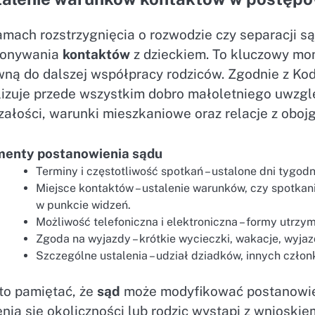
amach rozstrzygnięcia o rozwodzie czy separacji 
onywania
kontaktów
z dzieckiem. To kluczowy mo
wną do dalszej współpracy rodziców. Zgodnie z Ko
izuje przede wszystkim dobro małoletniego uwzględ
załości, warunki mieszkaniowe oraz relacje z oboj
menty postanowienia sądu
Terminy i częstotliwość spotkań – ustalone dni tygod
Miejsce kontaktów – ustalenie warunków, czy spotkan
w punkcie widzeń.
Możliwość telefoniczna i elektroniczna – formy utrz
Zgoda na wyjazdy – krótkie wycieczki, wakacje, wyja
Szczególne ustalenia – udział dziadków, innych czło
to pamiętać, że
sąd
może modyfikować postanowieni
nią się okoliczności lub rodzic wystąpi z wnioskie