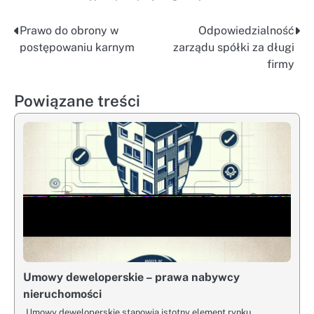
Prawo do obrony w
Odpowiedzialność
Nawigacja
postępowaniu karnym
zarządu spółki za długi
wpisu
firmy
Powiązane treści
Umowy deweloperskie – prawa nabywcy
nieruchomości
Umowy deweloperskie stanowią istotny element rynku